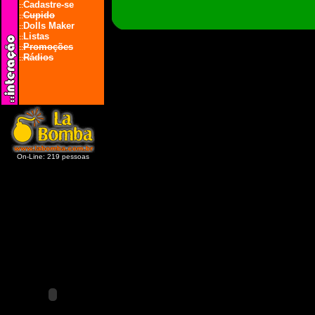
Cadastre-se
::
Cupido
::
Dolls Maker
::
Listas
::
Promoções
::
Rádios
::
On-Line: 219 pessoas