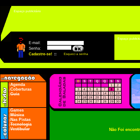
Espaço publicitário
Espaço publicit
D
S
T
Q
Q
S
S
Agenda
::
1
2
Coberturas
3
4
5
6
7
8
9
::
Guia
10
11
12
13
14
15
16
::
17
18
19
20
21
22
23
24
25
26
27
28
29
30
Games
::
Música
::
Nas Pistas
::
Tecnologia
::
Vestibular
Não Foi encont
::