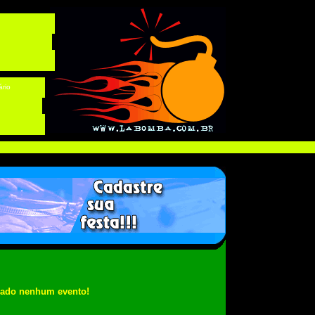
ário
rado nenhum evento!