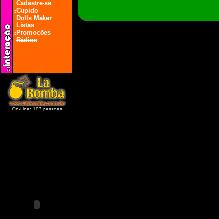
Cadastre-se
::
Cupido
::
Dolls Maker
::
Listas
::
Promoções
::
Rádios
::
On-Line: 103 pessoas