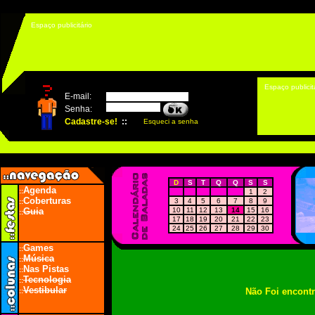
Espaço publicitário
Espaço publicit
D
S
T
Q
Q
S
S
Agenda
::
1
2
Coberturas
3
4
5
6
7
8
9
::
Guia
10
11
12
13
14
15
16
::
17
18
19
20
21
22
23
24
25
26
27
28
29
30
Games
::
Música
::
Nas Pistas
::
Tecnologia
::
Vestibular
Não Foi encont
::