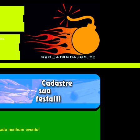
ário
rado nenhum evento!