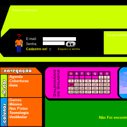
Espaço publicitário
Espaço publicit
D
S
T
Q
Q
S
S
Agenda
::
1
2
Coberturas
3
4
5
6
7
8
9
::
Guia
10
11
12
13
14
15
16
::
17
18
19
20
21
22
23
24
25
26
27
28
29
30
Games
::
Música
::
Nas Pistas
::
Tecnologia
::
Vestibular
Não Foi encont
::