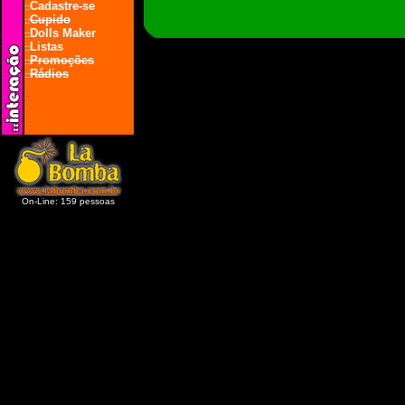
Cadastre-se
::
Cupido
::
Dolls Maker
::
Listas
::
Promoções
::
Rádios
::
On-Line: 159 pessoas