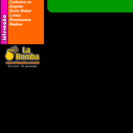
Cadastre-se
::
Cupido
::
Dolls Maker
::
Listas
::
Promoções
::
Rádios
::
On-Line: 51 pessoas