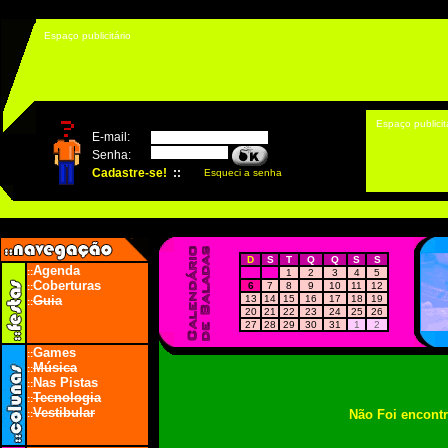
Espaço publicitário
Espaço publicit
D
S
T
Q
Q
S
S
Agenda
::
1
2
3
4
5
Coberturas
6
7
8
9
10
11
12
::
Guia
13
14
15
16
17
18
19
::
20
21
22
23
24
25
26
27
28
29
30
31
1
2
Games
::
Música
::
Nas Pistas
::
Tecnologia
::
Vestibular
Não Foi encont
::