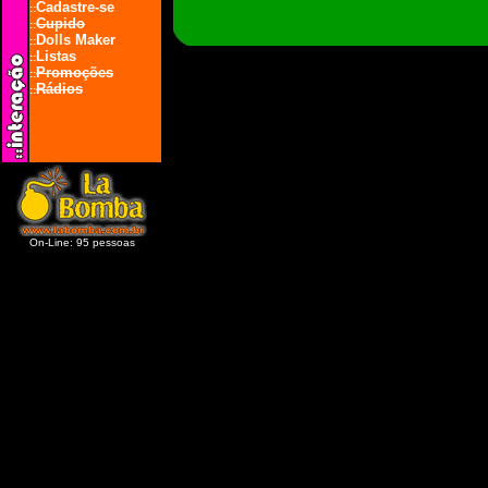
Cadastre-se
::
Cupido
::
Dolls Maker
::
Listas
::
Promoções
::
Rádios
::
On-Line: 95 pessoas