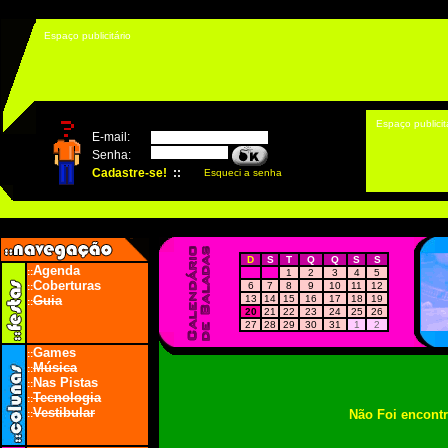
Espaço publicitário
Espaço publicit
D
S
T
Q
Q
S
S
Agenda
::
1
2
3
4
5
Coberturas
6
7
8
9
10
11
12
::
Guia
13
14
15
16
17
18
19
::
20
21
22
23
24
25
26
27
28
29
30
31
1
2
Games
::
Música
::
Nas Pistas
::
Tecnologia
::
Vestibular
Não Foi encont
::