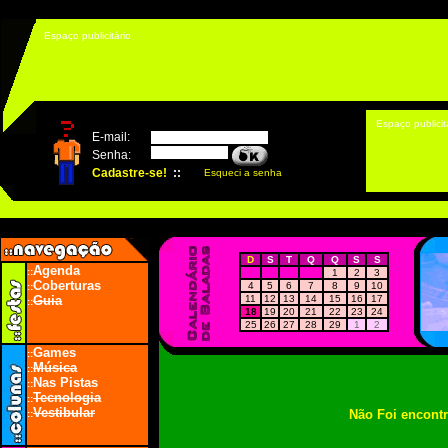
Espaço publicitário
Espaço publicit
D
S
T
Q
Q
S
S
Agenda
::
1
2
3
Coberturas
4
5
6
7
8
9
10
::
Guia
11
12
13
14
15
16
17
::
18
19
20
21
22
23
24
25
26
27
28
29
1
2
Games
::
Música
::
Nas Pistas
::
Tecnologia
::
Vestibular
Não Foi encont
::