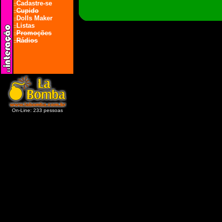
Cadastre-se
::
Cupido
::
Dolls Maker
::
Listas
::
Promoções
::
Rádios
::
On-Line: 233 pessoas