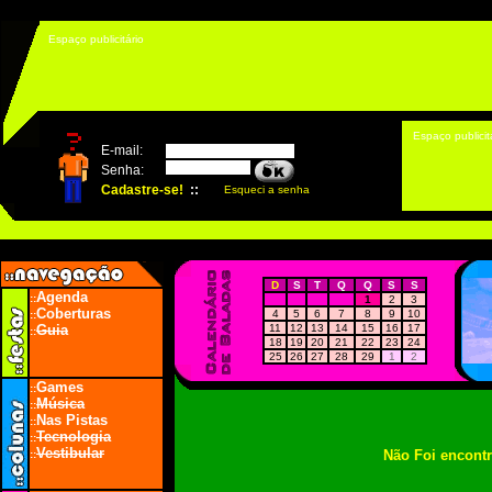
Espaço publicitário
Espaço publicit
D
S
T
Q
Q
S
S
Agenda
::
1
2
3
Coberturas
4
5
6
7
8
9
10
::
Guia
11
12
13
14
15
16
17
::
18
19
20
21
22
23
24
25
26
27
28
29
1
2
Games
::
Música
::
Nas Pistas
::
Tecnologia
::
Vestibular
Não Foi encont
::