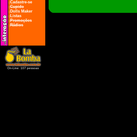
Cadastre-se
::
Cupido
::
Dolls Maker
::
Listas
::
Promoções
::
Rádios
::
On-Line: 107 pessoas