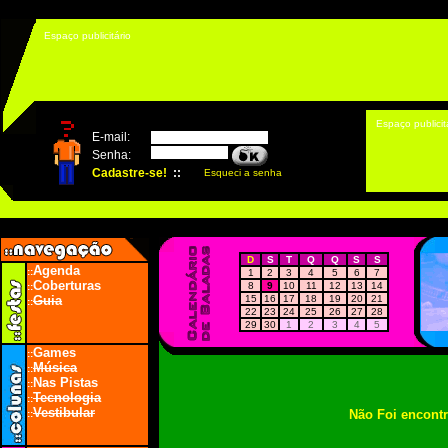
Espaço publicitário
Espaço publicit
D
S
T
Q
Q
S
S
Agenda
::
1
2
3
4
5
6
7
Coberturas
8
9
10
11
12
13
14
::
Guia
15
16
17
18
19
20
21
::
22
23
24
25
26
27
28
29
30
1
2
3
4
5
Games
::
Música
::
Nas Pistas
::
Tecnologia
::
Vestibular
Não Foi encont
::