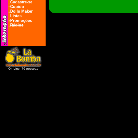
Cadastre-se
::
Cupido
::
Dolls Maker
::
Listas
::
Promoções
::
Rádios
::
On-Line: 76 pessoas