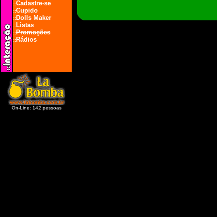
Cadastre-se
::
Cupido
::
Dolls Maker
::
Listas
::
Promoções
::
Rádios
::
On-Line: 142 pessoas