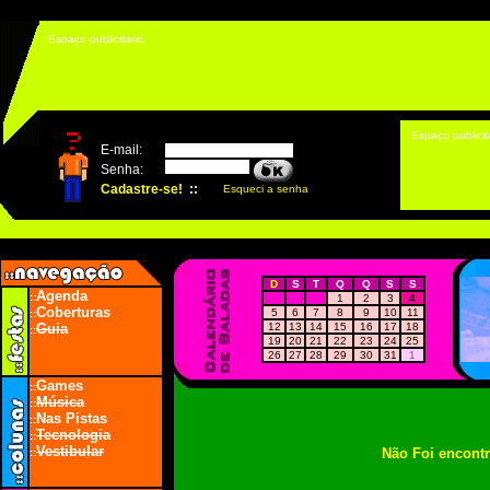
Espaço publicitário
Espaço publicit
D
S
T
Q
Q
S
S
Agenda
::
1
2
3
4
Coberturas
5
6
7
8
9
10
11
::
Guia
12
13
14
15
16
17
18
::
19
20
21
22
23
24
25
26
27
28
29
30
31
1
Games
::
Música
::
Nas Pistas
::
Tecnologia
::
Vestibular
Não Foi encont
::