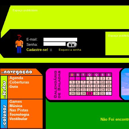
Espaço publicitário
Espaço publicit
D
S
T
Q
Q
S
S
Agenda
::
1
2
3
4
Coberturas
5
6
7
8
9
10
11
::
Guia
12
13
14
15
16
17
18
::
19
20
21
22
23
24
25
26
27
28
29
30
31
1
Games
::
Música
::
Nas Pistas
::
Tecnologia
::
Vestibular
Não Foi encont
::