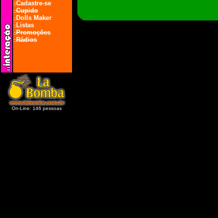
Cadastre-se
::
Cupido
::
Dolls Maker
::
Listas
::
Promoções
::
Rádios
::
On-Line: 146 pessoas