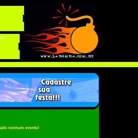
ário
rado nenhum evento!