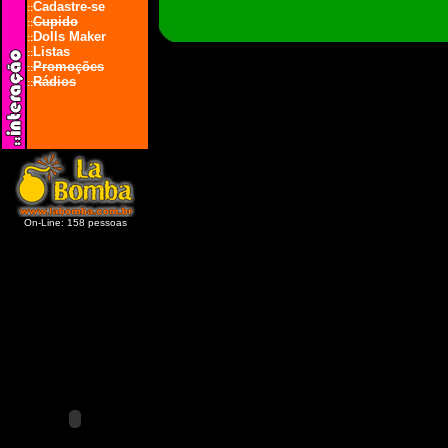
Cadastre-se
::
Cupido
::
Dolls Maker
::
Listas
::
Promoções
::
Rádios
::
On-Line: 158 pessoas