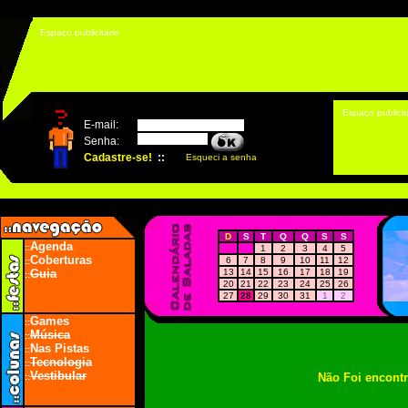
Espaço publicitário
Espaço publicit
D
S
T
Q
Q
S
S
Agenda
::
1
2
3
4
5
Coberturas
6
7
8
9
10
11
12
::
Guia
13
14
15
16
17
18
19
::
20
21
22
23
24
25
26
27
28
29
30
31
1
2
Games
::
Música
::
Nas Pistas
::
Tecnologia
::
Vestibular
Não Foi encont
::