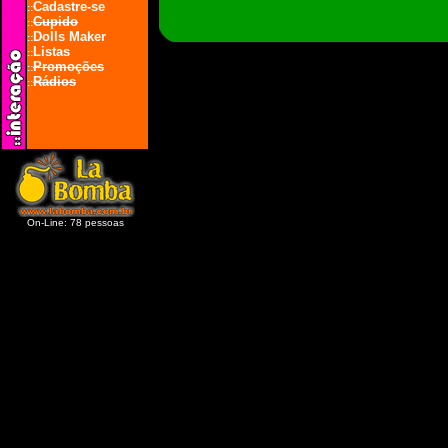
Cadastre-se
::
Cupido
::
Dolls Maker
::
Listas
::
Promoções
::
Rádios
::
On-Line: 78 pessoas