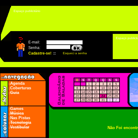
Espaço publicitário
Espaço publicit
D
S
T
Q
Q
S
S
Agenda
::
1
2
3
4
5
Coberturas
6
7
8
9
10
11
12
::
Guia
13
14
15
16
17
18
19
::
20
21
22
23
24
25
26
27
28
29
30
31
1
2
Games
::
Música
::
Nas Pistas
::
Tecnologia
::
Vestibular
Não Foi encont
::