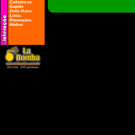
Cadastre-se
::
Cupido
::
Dolls Maker
::
Listas
::
Promoções
::
Rádios
::
On-Line: 233 pessoas