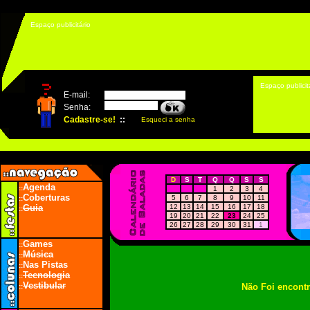
Espaço publicitário
Espaço publicit
D
S
T
Q
Q
S
S
Agenda
::
1
2
3
4
Coberturas
5
6
7
8
9
10
11
::
Guia
12
13
14
15
16
17
18
::
19
20
21
22
23
24
25
26
27
28
29
30
31
1
Games
::
Música
::
Nas Pistas
::
Tecnologia
::
Vestibular
Não Foi encont
::