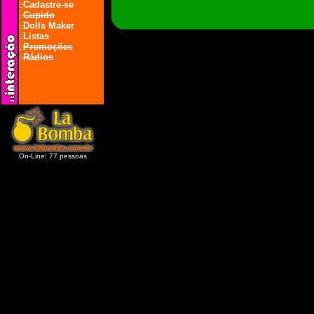
Cadastre-se
::
Cupido
::
Dolls Maker
::
Listas
::
Promoções
::
Rádios
::
On-Line: 77 pessoas