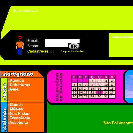
Espaço publicitário
Espaço publicit
D
S
T
Q
Q
S
S
Agenda
::
1
2
3
4
Coberturas
5
6
7
8
9
10
11
::
Guia
12
13
14
15
16
17
18
::
19
20
21
22
23
24
25
26
27
28
29
30
31
1
Games
::
Música
::
Nas Pistas
::
Tecnologia
::
Vestibular
Não Foi encont
::