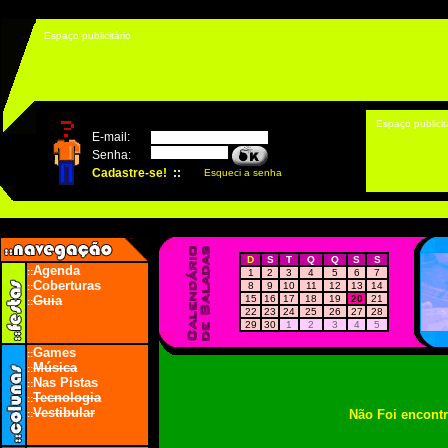
Espaço publicitário
Espaço publicit
D
S
T
Q
Q
S
S
Agenda
::
1
2
3
4
5
6
7
Coberturas
8
9
10
11
12
13
14
::
Guia
15
16
17
18
19
20
21
::
22
23
24
25
26
27
28
29
30
1
2
3
4
5
Games
::
Música
::
Nas Pistas
::
Tecnologia
::
Vestibular
Não Foi encont
::