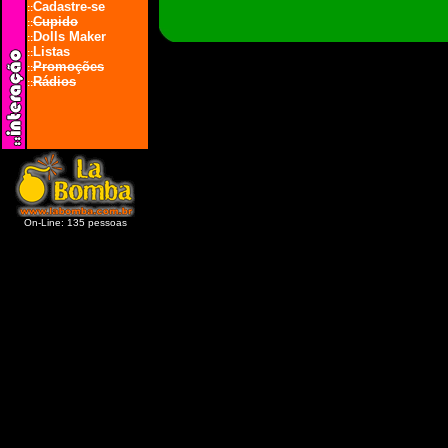
Cadastre-se
::
Cupido
::
Dolls Maker
::
Listas
::
Promoções
::
Rádios
::
On-Line: 135 pessoas