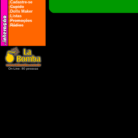
Cadastre-se
::
Cupido
::
Dolls Maker
::
Listas
::
Promoções
::
Rádios
::
On-Line: 80 pessoas