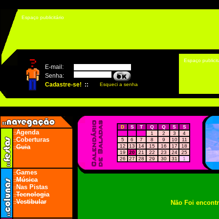
Espaço publicitário
Espaço publicit
D
S
T
Q
Q
S
S
Agenda
::
1
2
3
4
Coberturas
5
6
7
8
9
10
11
::
Guia
12
13
14
15
16
17
18
::
19
20
21
22
23
24
25
26
27
28
29
30
31
1
Games
::
Música
::
Nas Pistas
::
Tecnologia
::
Vestibular
Não Foi encont
::