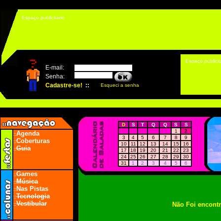
Espaço publicitário
Espaço publicit
D
S
T
Q
Q
S
S
1
2
Agenda
::
3
4
5
6
7
8
9
Coberturas
::
10
11
12
13
14
15
16
Guia
::
17
18
19
20
21
22
23
24
25
26
27
28
29
30
31
1
2
3
4
5
6
Games
::
Música
::
Nas Pistas
::
Tecnologia
::
Vestibular
Não Foi encont
::