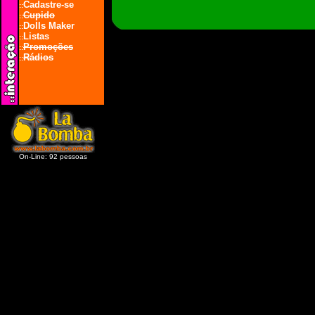
Cadastre-se
::
Cupido
::
Dolls Maker
::
Listas
::
Promoções
::
Rádios
::
On-Line: 92 pessoas