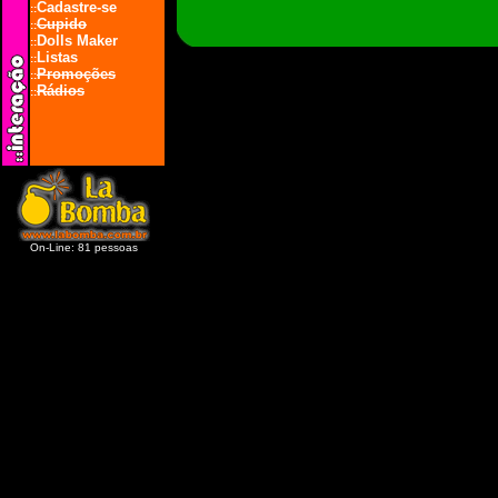
Cadastre-se
::
Cupido
::
Dolls Maker
::
Listas
::
Promoções
::
Rádios
::
On-Line: 81 pessoas