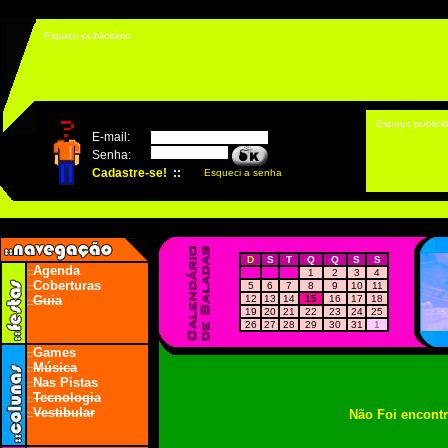
Espaço publicitário
Espaço publicit
D
S
T
Q
Q
S
S
Agenda
::
1
2
3
4
Coberturas
5
6
7
8
9
10
11
::
Guia
12
13
14
15
16
17
18
::
19
20
21
22
23
24
25
26
27
28
29
30
31
1
Games
::
Música
::
Nas Pistas
::
Tecnologia
::
Vestibular
Não Foi encont
::