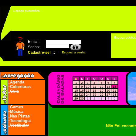
Espaço publicitário
Espaço publicit
D
S
T
Q
Q
S
S
Agenda
::
1
2
3
4
5
6
7
Coberturas
8
9
10
11
12
13
14
::
Guia
15
16
17
18
19
20
21
::
22
23
24
25
26
27
28
29
30
1
2
3
4
5
Games
::
Música
::
Nas Pistas
::
Tecnologia
::
Vestibular
Não Foi encont
::