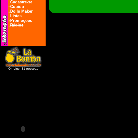
Cadastre-se
::
Cupido
::
Dolls Maker
::
Listas
::
Promoções
::
Rádios
::
On-Line: 81 pessoas