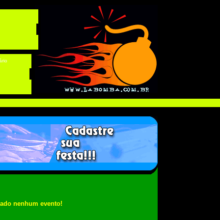
ário
rado nenhum evento!