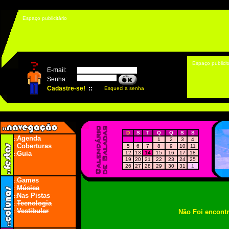
Espaço publicitário
Espaço publicit
D
S
T
Q
Q
S
S
Agenda
::
1
2
3
4
Coberturas
5
6
7
8
9
10
11
::
Guia
12
13
14
15
16
17
18
::
19
20
21
22
23
24
25
26
27
28
29
30
31
1
Games
::
Música
::
Nas Pistas
::
Tecnologia
::
Vestibular
Não Foi encont
::