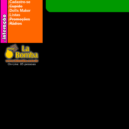
Cadastre-se
::
Cupido
::
Dolls Maker
::
Listas
::
Promoções
::
Rádios
::
On-Line: 85 pessoas