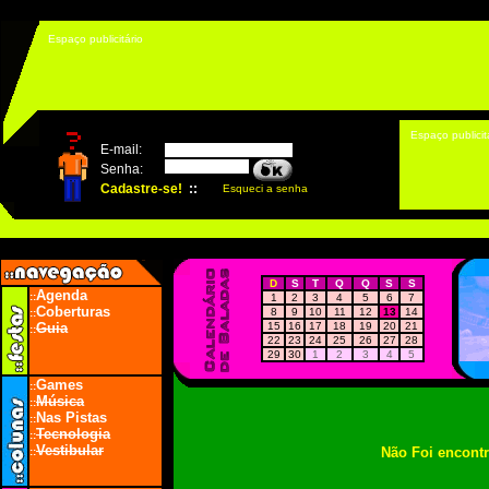
Espaço publicitário
Espaço publicit
D
S
T
Q
Q
S
S
Agenda
::
1
2
3
4
5
6
7
Coberturas
8
9
10
11
12
13
14
::
Guia
15
16
17
18
19
20
21
::
22
23
24
25
26
27
28
29
30
1
2
3
4
5
Games
::
Música
::
Nas Pistas
::
Tecnologia
::
Vestibular
Não Foi encont
::