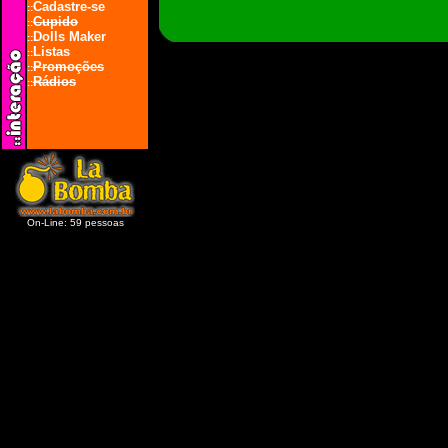
Cadastre-se
::
Cupido
::
Dolls Maker
::
Listas
::
Promoções
::
Rádios
::
On-Line: 59 pessoas