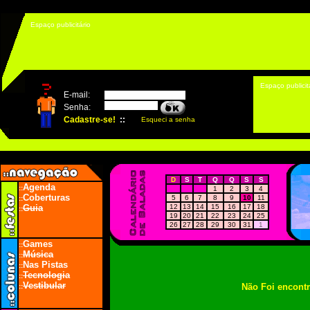
Espaço publicitário
Espaço publicit
D
S
T
Q
Q
S
S
Agenda
::
1
2
3
4
Coberturas
5
6
7
8
9
10
11
::
Guia
12
13
14
15
16
17
18
::
19
20
21
22
23
24
25
26
27
28
29
30
31
1
Games
::
Música
::
Nas Pistas
::
Tecnologia
::
Vestibular
Não Foi encont
::