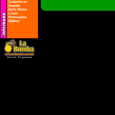
Cadastre-se
::
Cupido
::
Dolls Maker
::
Listas
::
Promoções
::
Rádios
::
On-Line: 92 pessoas