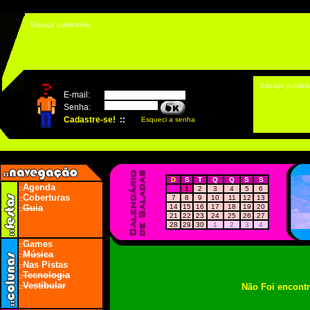
Espaço publicitário
Espaço publicit
D
S
T
Q
Q
S
S
Agenda
::
1
2
3
4
5
6
Coberturas
7
8
9
10
11
12
13
::
Guia
14
15
16
17
18
19
20
::
21
22
23
24
25
26
27
28
29
30
1
2
3
4
Games
::
Música
::
Nas Pistas
::
Tecnologia
::
Vestibular
Não Foi encont
::