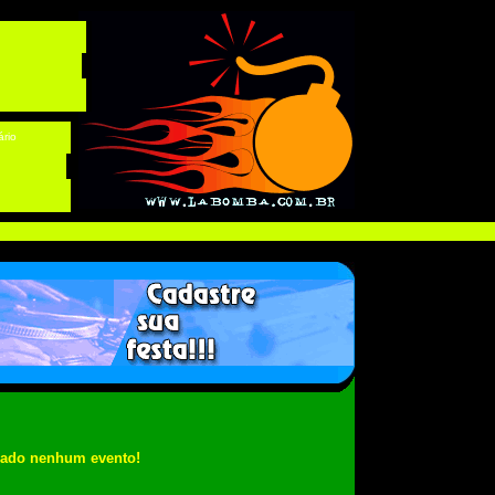
ário
rado nenhum evento!